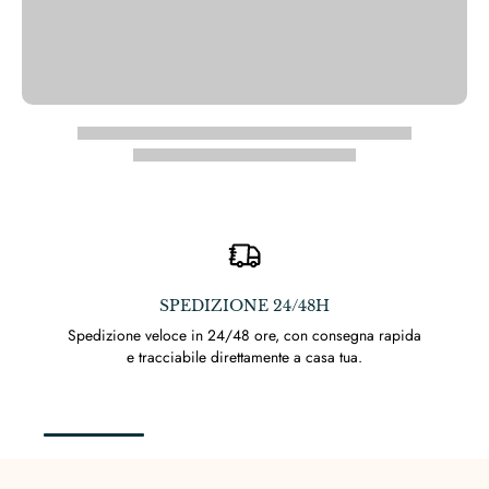
IZIONE 24/48H
PRODOTTI
n 24/48 ore, con consegna rapida
Prodotti certificati reali
e direttamente a casa tua.
argento di alta qual
brillantez