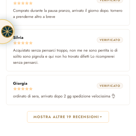
VERIFICATO
Funzionali
Comprato durante la pausa pranzo, arrivato il giorno dopo. tornero
a prenderne altro a breve
Memorizzano le tue preferenze (lingua, valuta, scelta di
consenso) per migliorare l'esperienza.
Statistiche e UX
Silvia
VERIFICATO
Google Analytics 4 e Microsoft Clarity. Ci aiutano a capire in
forma aggregata e anonima come usi il sito per migliorarlo.
Acquistato senza pensarci troppo, non me ne sono pentita io di
solito sono pignola e qui non ho trovato difetti Lo ricomprerei
Marketing
senza pensarci.
Permettono annunci pertinenti su altri siti e di misurare
l'efficacia delle campagne. Attualmente nessun vendor di
marketing è attivo.
Giorgia
VERIFICATO
ordinato di sera, arrivato dopo 2 gg spedizione velocissima 👌
MOSTRA ALTRE 19 RECENSIONI