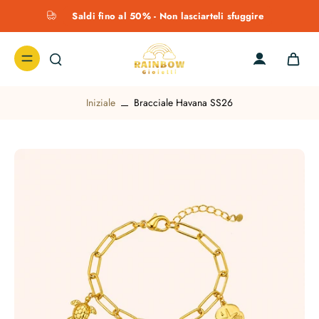
Saldi fino al 50% - Non lasciarteli sfuggire
Iniziale
Bracciale Havana SS26